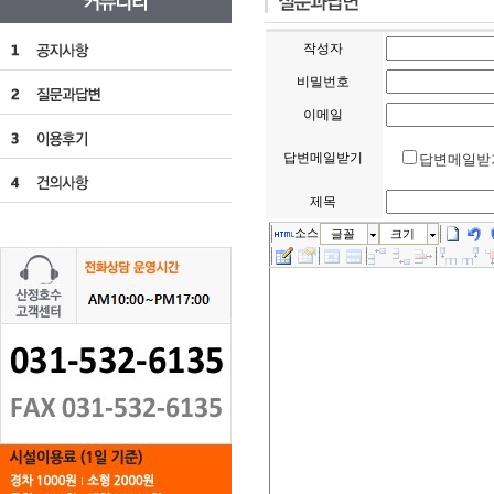
작성자
비밀번호
이메일
답변메일받기
답변메일받
제목
소스
글꼴
크기