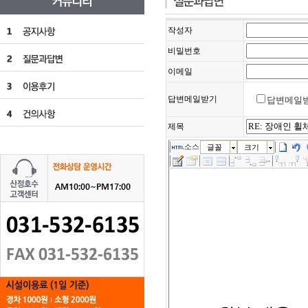
작성자
비밀번호
이메일
답변메일받기
답변메일
제목
소스
글꼴
크기